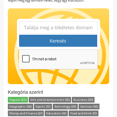
Adjon meg egy domain nevet, vagy egy kulcsszót!
Keresés
Kategória szerint
Popular (25)
Arts and Entertainment (18)
Business (30)
Geographic (36)
Sports (15)
Technology (29)
Services (93)
Money and Finance (21)
Education (14)
Food and Drink (15)