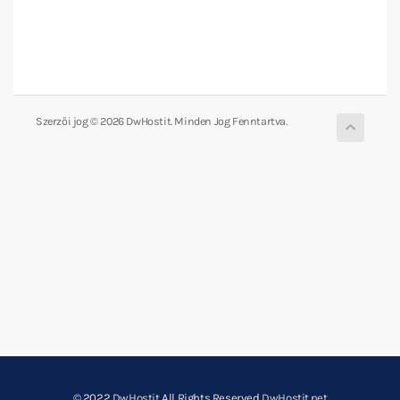
Szerzői jog © 2026 DwHostit. Minden Jog Fenntartva.
© 2022
DwHostit
All Rights Reserved
DwHostit.net