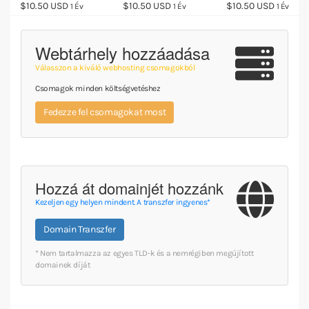
$10.50 USD
$10.50 USD
$10.50 USD
1 Év
1 Év
1 Év
Webtárhely hozzáadása
Válasszon a kiváló webhosting csomagokból
Csomagok minden költségvetéshez
Fedezze fel csomagokat most
Hozzá át domainjét hozzánk
Kezeljen egy helyen mindent. A transzfer ingyenes*
Domain Transzfer
* Nem tartalmazza az egyes TLD-k és a nemrégiben megújított
domainek díját