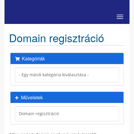
Váltás 
Domain regisztráció
Kategóriák
Műveletek