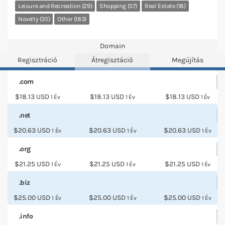
Leisure and Recreation (29)
Shopping (57)
Real Estate (18)
Novelty (35)
Other (183)
Domain
Regisztráció
Átregisztáció
Megújítás
.com
$18.13 USD
$18.13 USD
$18.13 USD
1 Év
1 Év
1 Év
.net
$20.63 USD
$20.63 USD
$20.63 USD
1 Év
1 Év
1 Év
.org
$21.25 USD
$21.25 USD
$21.25 USD
1 Év
1 Év
1 Év
.biz
$25.00 USD
$25.00 USD
$25.00 USD
1 Év
1 Év
1 Év
.info