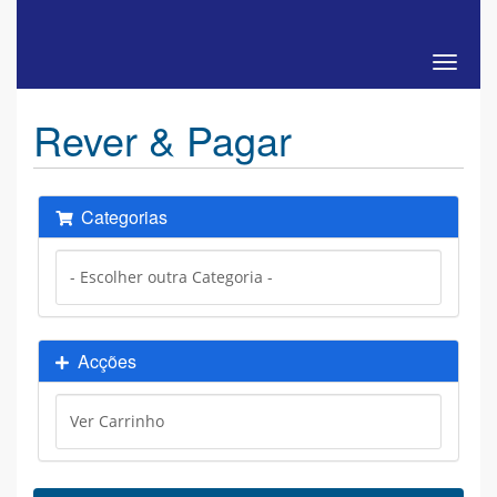
Altern
Rever & Pagar
Categorias
Acções