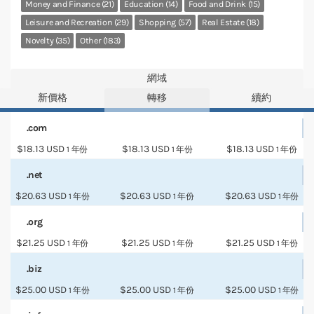
Money and Finance (21)
Education (14)
Food and Drink (15)
Leisure and Recreation (29)
Shopping (57)
Real Estate (18)
Novelty (35)
Other (183)
網域
新價格
轉移
續約
.com
$18.13 USD
$18.13 USD
$18.13 USD
1 年份
1 年份
1 年份
.net
$20.63 USD
$20.63 USD
$20.63 USD
1 年份
1 年份
1 年份
.org
$21.25 USD
$21.25 USD
$21.25 USD
1 年份
1 年份
1 年份
.biz
$25.00 USD
$25.00 USD
$25.00 USD
1 年份
1 年份
1 年份